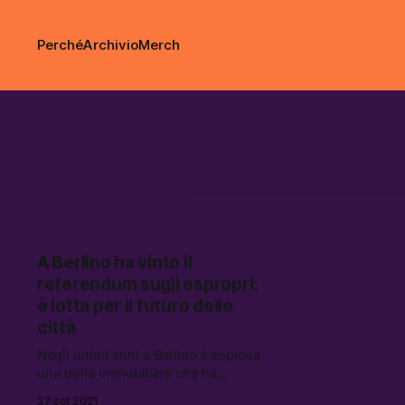
Perché
Archivio
Merch
elezioni t
A Berlino ha vinto il
referendum sugli espropri:
è lotta per il futuro delle
città
Negli ultimi anni a Berlino è esplosa
una bolla immobiliare che ha
portato a forti rincari degli affitti.
27 set 2021