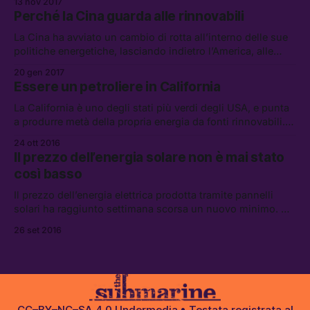
13 nov 2017
Perché la Cina guarda alle rinnovabili
La Cina ha avviato un cambio di rotta all’interno delle sue
politiche energetiche, lasciando indietro l’America, alle
prese con una confusione post-elezioni.
20 gen 2017
Essere un petroliere in California
La California è uno degli stati più verdi degli USA, e punta
a produrre metà della propria energia da fonti rinnovabili.
Proprio per questo la Chevron ha deciso di investire un
24 ott 2016
miliardo di dollari nel petrolifero.
Il prezzo dell’energia solare non è mai stato
così basso
Il prezzo dell’energia elettrica prodotta tramite pannelli
solari ha raggiunto settimana scorsa un nuovo minimo. Ad
Abu Dhabi, negli Emirati Arabi Uniti, un kilowattora di
26 set 2016
energia solare è stato venduto […]
CC–BY–NC–SA 4.0
Undermedia
• Testata registrata al