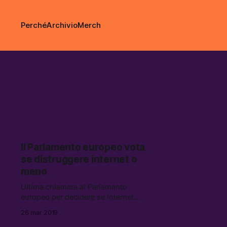
Perché
Archivio
Merch
eu
Il Parlamento europeo vota
se distruggere internet o
meno
Ultima chiamata al Parlamento
europeo per decidere se internet
può continuare a funzionare come
26 mar 2019
ha fatto finora.