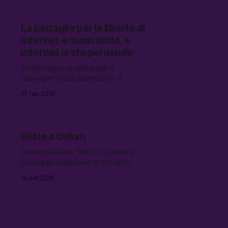
La battaglia per la libertà di
internet è quasi finita, e
internet la sta perdendo
Il testo della direttiva per il
copyright resta oppressivo. E
probabilmente, stavolta, c’è una
15 feb 2019
maggioranza per approvarlo.
Botte a Orban
Questo è Hello, World!, la nostra
rassegna mattiniera di attualità,
cultura e internet. Tutte le mattine,
12 set 2018
un pugno di link da leggere, vedere
e ascoltare.