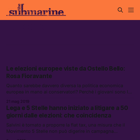
europee
Le elezioni europee viste da Ostello Bello:
Rosa Fioravante
Quanto sarebbe davvero diversa la politica economica
europea in mano ai conservatori? Perché i giovani sono la
fascia meno considerata da chi scrive i programmi politici?
21 mag 2019
E cosa bisogna fare per cambiare l’Unione europea?
Lega e 5 Stelle hanno iniziato a litigare a 50
giorni dalle elezioni: che coincidenza
Salvini è tornato a proporre la flat tax, una misura che il
Movimento 5 Stelle non può digerire in campagna
elettorale. Ma il partito di Casaleggio può ancora