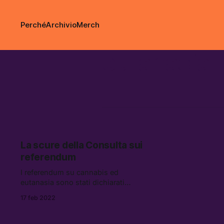
Perché
Archivio
Merch
eutanasia
La scure della Consulta sui
referendum
I referendum su cannabis ed
eutanasia sono stati dichiarati
inammissibili dalla Corte
17 feb 2022
Costituzionale: una mossa molto
conservatrice, ma che deve aprire
un dibattito sulla formulazione dei