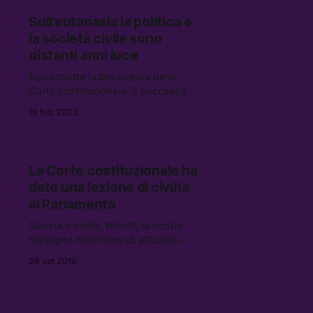
quesiti respinti — e in generale
Sull’eutanasia la politica e
sull’efficacia dei referendum per
la società civile sono
come sono concepiti oggi
distanti anni luce
Nonostante la bocciatura della
Corte costituzionale, il successo
della campagna referendaria per
16 feb 2022
l’eutanasia legale dimostra che si
tratta di una forte esigenza sociale.
Che il parlamento non può ignorare
o liquidare con un compromesso al
La Corte costituzionale ha
ribasso
dato una lezione di civiltà
al Parlamento
Questa è Hello, World!, la nostra
rassegna mattiniera di attualità,
cultura e internet. Tutte le mattine,
26 set 2019
un pugno di link da leggere, vedere
e ascoltare.