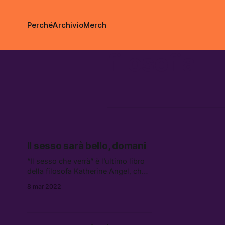
Perché
Archivio
Merch
filosofia
Il sesso sarà bello, domani
“Il sesso che verrà” è l’ultimo libro
della filosofa Katherine Angel, che
si sofferma sulla complessità del
8 mar 2022
piacere femminile in una
rivisitazione foucaultiana
dell’equilibrio tra rapporti di potere
e sesso. Con un appunto: per le