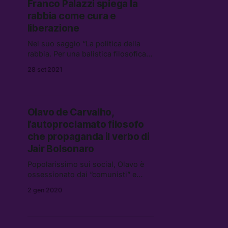
Franco Palazzi spiega la
donne anche dire ‘Sì’ è complesso
rabbia come cura e
liberazione
Nel suo saggio “La politica della
rabbia. Per una balistica filosofica”
da poco uscito per la collana Figure
28 set 2021
di Nottetempo, Franco Palazzi
ricostruisce una storia sociale e
politica del significato della rabbia,
e mette in luce le sue potenzialità
Olavo de Carvalho,
come strumento di liberazione degli
l’autoproclamato filosofo
oppressi
che propaganda il verbo di
Jair Bolsonaro
Popolarissimo sui social, Olavo è
ossessionato dai “comunisti” e
spaccia ogni sorta di teoria del
2 gen 2020
complotto, con i moduli retorici
tipici del populismo.