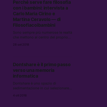
Perché serve fare filosofia
con i bambini: intervista a
Carlo Maria Cirino e
Martina Ceravolo — di
Filosofiacoibambini
Sono sempre più numerose le realtà
che mettono al centro del proprio
lavoro educativo con i bambini la
28 set 2018
filosofia.
Dontshare è il primo passo
verso una memoria
informatica
Dontshare è uno spazio di
sedimentazione in cui selezionare,
raccogliere e custodire ricordi,
4 ott 2016
pensieri, immagini e video, con
l’obiettivo di lasciare un manifesto