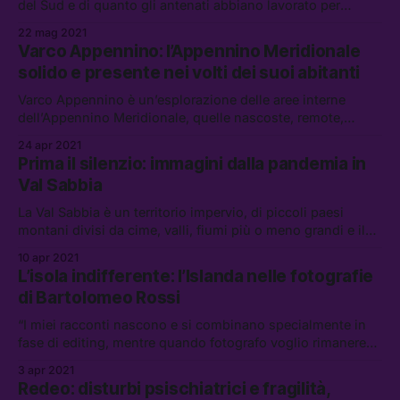
del Sud e di quanto gli antenati abbiano lavorato per
costruire tutto ciò, dalle piramidi alle cattedrali, a me non
22 mag 2021
affascina. Sembra sempre che siamo legati ad un Sud che
Varco Appennino: l’Appennino Meridionale
era, e non a quello che è. Non mi affascina la bellezza ma
solido e presente nei volti dei suoi abitanti
l’
Varco Appennino è un’esplorazione delle aree interne
dell’Appennino Meridionale, quelle nascoste, remote,
lontano dai luoghi comuni e dalle cronache che spesso
24 apr 2021
caratterizzano questa parte del Paese. Il lavoro di Simone
Prima il silenzio: immagini dalla pandemia in
Donati è un dialogo con il “Vocabolario Appenninico” del
Val Sabbia
poeta e scrittore irpino
La Val Sabbia è un territorio impervio, di piccoli paesi
montani divisi da cime, valli, fiumi più o meno grandi e il
lago d’Idro al centro. E poi le fabbriche. Acciaierie e
10 apr 2021
maniglierie.
L’isola indifferente: l’Islanda nelle fotografie
di Bartolomeo Rossi
“I miei racconti nascono e si combinano specialmente in
fase di editing, mentre quando fotografo voglio rimanere
libero cercando il più possibile di non dare una direzione
3 apr 2021
precisa a quello che sto guardando. Così in questi anni ho
Redeo: disturbi psischiatrici e fragilità,
raccolto una serie di foto che pian piano hanno costruito