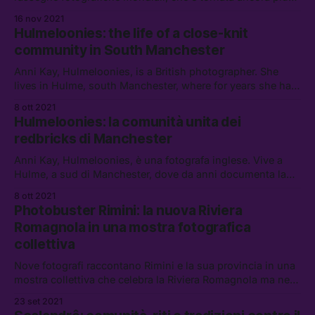
ricca e in una nuova sede — il Grand Palais Ephémère, ai
16 nov 2021
piedi della Torre Eiffel — dopo un anno di stop dovuto alla
Hulmeloonies: the life of a close-knit
pandemia. Abbiamo intervistato artisti, fotografi e
community in South Manchester
protagonisti de
Anni Kay, Hulmeloonies, is a British photographer. She
lives in Hulme, south Manchester, where for years she has
been documenting the life of that neighbourhood
8 ott 2021
community, “extremely united, supportive, and fool.”
Hulmeloonies: la comunità unita dei
redbricks di Manchester
Anni Kay, Hulmeloonies, è una fotografa inglese. Vive a
Hulme, a sud di Manchester, dove da anni documenta la
vita della comunità del quartiere, “estremamente unita,
8 ott 2021
solidale, folle”
Photobuster Rimini: la nuova Riviera
Romagnola in una mostra fotografica
collettiva
Nove fotografi raccontano Rimini e la sua provincia in una
mostra collettiva che celebra la Riviera Romagnola ma ne
ribalta gli stereotipi
23 set 2021