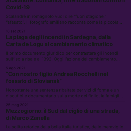
Scalandrê: comunità, riti e tradizioni contro il
Covid-19
Scalandrê in romagnolo vuol dire “fuori stagione,”
“sfasato”. Il fotografo emiliano racconta come la piccola
comunità di una cittadina di tradizione agricola del Nord
16 set 2021
Italia si stia scontrando con una società in costante
La piaga degli incendi in Sardegna, dalla
cambiamento e con la pandemia
Carta de Logu al cambiamento climatico
Il primo documento giuridico per contrastare gli incendi
sull’isola risale al 1392. Oggi l’azione del cambiamento
climatico rende sempre più grave un fenomeno radicato
5 ago 2021
profondamente nella storia sarda
“Con nostro figlio Andrea Rocchelli nel
fossato di Sloviansk”
Nonostante una sentenza ribaltata per vizi di forma e un
discutibile documentario sulla morte del figlio, la famiglia
Rocchelli continua a tenere alta la memoria di Andy,
25 mag 2021
giornalista ucciso nel 2014 dall’esercito ucraino nel
Mezzogiorno: il Sud dal ciglio di una strada,
Donbass
di Marco Zanella
La solita retorica della bella Italia turistica, delle meraviglie