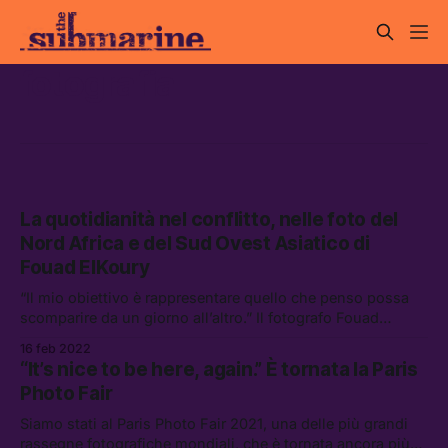
fotografia
La quotidianità nel conflitto, nelle foto del
Nord Africa e del Sud Ovest Asiatico di
Fouad ElKoury
“Il mio obiettivo è rappresentare quello che penso possa
scomparire da un giorno all’altro.” Il fotografo Fouad
Elkoury ci racconta come vede Palestina, Egitto, Oman e
16 feb 2022
Libano, i paesi raccolti nel progetto Middle East Archives, e
“It’s nice to be here, again.” È tornata la Paris
come la guerra plasma la cultura, l’identità e la vita di tutti i
Photo Fair
gior
Siamo stati al Paris Photo Fair 2021, una delle più grandi
rassegne fotografiche mondiali, che è tornata ancora più