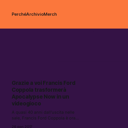
Perché
Archivio
Merch
francis for
Grazie a voi Francis Ford
Coppola trasformerà
Apocalypse Now in un
videogioco
A quasi 40 anni dall’uscita nelle
sale, Francis Ford Coppola è ora
intenzionato a trasformare il film
26 gen 2017