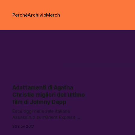
Perché
Archivio
Merch
gialli
Adattamenti di Agatha
Christie migliori dell’ultimo
film di Johnny Depp
Esce oggi nelle sale italiane
Assassinio sull’Orient Express,
adattamento cinematografico
30 nov 2017
dell’omonimo romanzo di Agatha