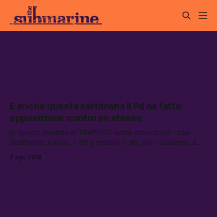
gozi
E anche questa settimana il Pd ha fatto
opposizione contro se stesso
In questa puntata di TRAPPIST: sotto attacco per i casi
Scalfarotto e Gozi, il PD è andato in tilt, non riuscendo a
difendere posizioni che non avevano niente di anomalo. Le
2 ago 2019
aggressioni razziste del ministro Salvini restano invece
completamente anomale, anche questa settimana.