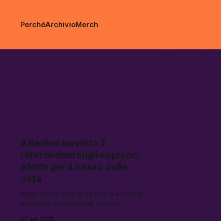
Perché
Archivio
Merch
grandi azi
A Berlino ha vinto il
referendum sugli espropri:
è lotta per il futuro delle
città
Negli ultimi anni a Berlino è esplosa
una bolla immobiliare che ha
portato a forti rincari degli affitti.
27 set 2021