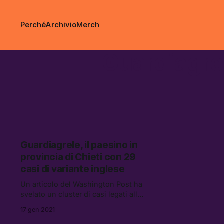
Perché
Archivio
Merch
Guardiagre
Guardiagrele, il paesino in
provincia di Chieti con 29
casi di variante inglese
Un articolo del Washington Post ha
svelato un cluster di casi legati alla
variante inglese, a cui invece la
17 gen 2021
stampa italiana non sembra dare