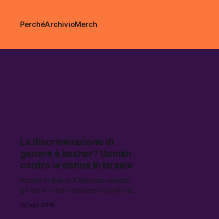
Perché
Archivio
Merch
haredin
La discriminazione di
genere è kosher? Uomini
contro le donne in Israele
Anche in pieno XXIesimo secolo,
gli ebrei ultra-ortodossi continuano
ad avere un rapporto difficile con le
30 apr 2018
donne.