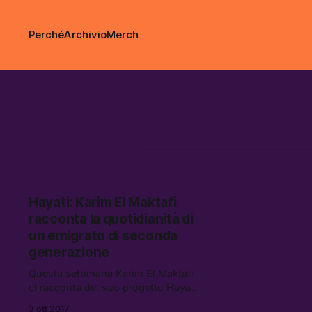
Perché
Archivio
Merch
Hayati
Hayati: Karim El Maktafi
racconta la quotidianità di
un emigrato di seconda
generazione
Questa settimana Karim El Maktafi
ci racconta del suo progetto Hayati,
un racconto intimo della sua vita da
3 ott 2017