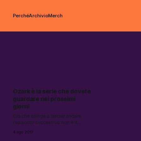
Perché
Archivio
Merch
i-ching
Ozark è la serie che dovete
guardare nei prossimi
giorni
Ciò che spinge a lasciar andare
l’episodio successivo non è il
senso di esaltazione, il “voglio
4 ago 2017
sapere che diamine succederà,” no.