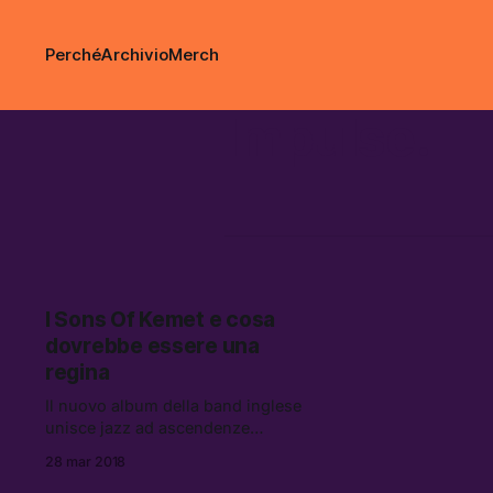
Perché
Archivio
Merch
Impulse!
I Sons Of Kemet e cosa
dovrebbe essere una
regina
Il nuovo album della band inglese
unisce jazz ad ascendenze
caraibiche per celebrare le donne
28 mar 2018
afroamericane e chiedere quale sia