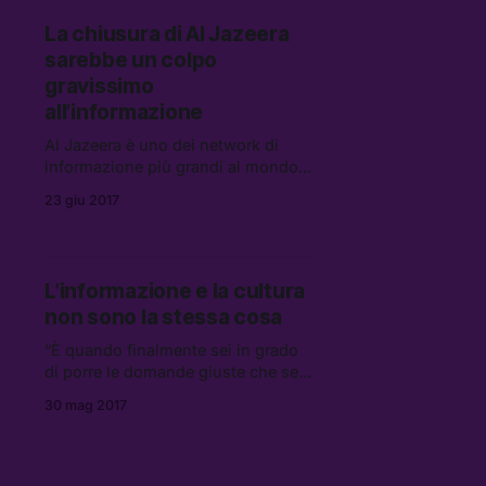
La chiusura di Al Jazeera
sarebbe un colpo
gravissimo
all’informazione
Al Jazeera è uno dei network di
informazione più grandi al mondo:
chiederne la chiusura è come
23 giu 2017
chiedere al Regno Unito di chiudere
la BBC.
L’informazione e la cultura
non sono la stessa cosa
“È quando finalmente sei in grado
di porre le domande giuste che sei
una persona acculturata.”
30 mag 2017