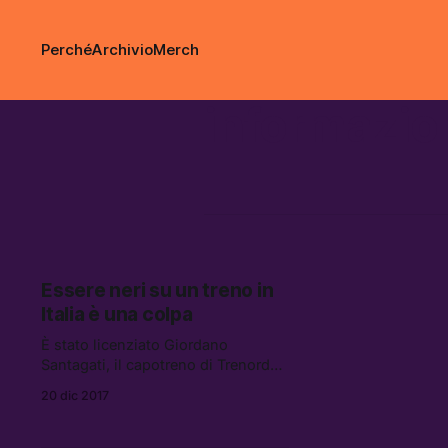
Perché
Archivio
Merch
informazio
Essere neri su un treno in
Italia è una colpa
È stato licenziato Giordano
Santagati, il capotreno di Trenord
che lo scorso 23 settembre aveva
20 dic 2017
avuto una colluttazione con un
ragazzo di colore, dopo averlo
apostrofato con un insulto razzista.