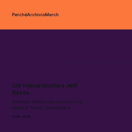
Perché
Archivio
Merch
jeff bezos
Chi voleva ricattare Jeff
Bezos
American Media, una casa editrice
legata a Trump, ha provato a
ricattare il fondatore di Amazon
8 feb 2019
minacciandolo di pubblicare alcune
foto compromettenti, tra cui un
“selfie sotto la cintura.” American