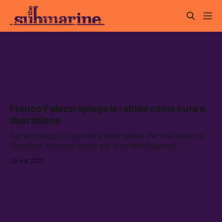
La politica della rabbia
Franco Palazzi spiega la rabbia come cura e
liberazione
Nel suo saggio “La politica della rabbia. Per una balistica
filosofica” da poco uscito per la collana Figure di
Nottetempo, Franco Palazzi ricostruisce una storia sociale
28 set 2021
e politica del significato della rabbia, e mette in luce le sue
potenzialità come strumento di liberazione degli oppressi