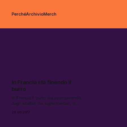
Perché
Archivio
Merch
le figaro
In Francia sta finendo il
burro
In Francia il burro sta scomparendo
dagli scaffali dei supermercati, in
quella che è stata definita dal
26 ott 2017
quotidiano nazionale Le Figaro “la
più grande crisi dalla Seconda
guerra mondiale.”