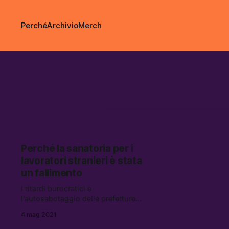
Perché
Archivio
Merch
lega dei br
Perché la sanatoria per i
lavoratori stranieri è stata
un fallimento
I ritardi burocratici e
l’autosabotaggio delle prefetture
hanno affossato il provvedimento
4 mag 2021
del governo Conte: solo pochissimi