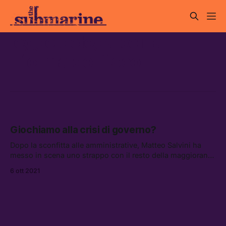
legge delega per la
riforma del fisco
Giochiamo alla crisi di governo?
Dopo la sconfitta alle amministrative, Matteo Salvini ha
messo in scena uno strappo con il resto della maggioranza
sulla legge delega per la riforma del fisco — anche se in
6 ott 2021
realtà le intenzioni del governo Draghi non dovrebbero
allarmare la Lega e i suoi elettori piú ricchi