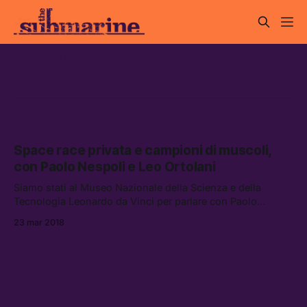
leo ortolani
Space race privata e campioni di muscoli,
con Paolo Nespoli e Leo Ortolani
Siamo stati al Museo Nazionale della Scienza e della
Tecnologia Leonardo da Vinci per parlare con Paolo
Nespoli e Leo Ortolani di space race privata — dai razzi di
23 mar 2018
Elon Musk ai treni spaziali di Leiji Matsumoto.