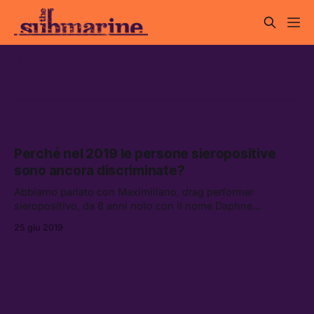
lgbti
Perché nel 2019 le persone sieropositive
sono ancora discriminate?
Abbiamo parlato con Maximiliano, drag performer
sieropositivo, da 8 anni noto con il nome Daphne
Bohémien, che nei giorni scorsi ha condiviso la sua
25 giu 2019
esperienza, per capire come si può combattere lo stigma,
ancora fortissimo, contro le persone con HIV.