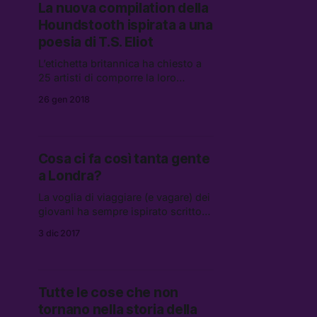
La nuova compilation della
Houndstooth ispirata a una
poesia di T.S. Eliot
L’etichetta britannica ha chiesto a
25 artisti di comporre la loro
musica a partire da The Hollow
26 gen 2018
Men. Il risultato è uno dei progetti
più originali degli ultimi anni.
Cosa ci fa così tanta gente
a Londra?
La voglia di viaggiare (e vagare) dei
giovani ha sempre ispirato scrittori
e poeti, ma in questo caso, c’è
3 dic 2017
qualcosa in più del semplice spirito
di avventura.
Tutte le cose che non
tornano nella storia della