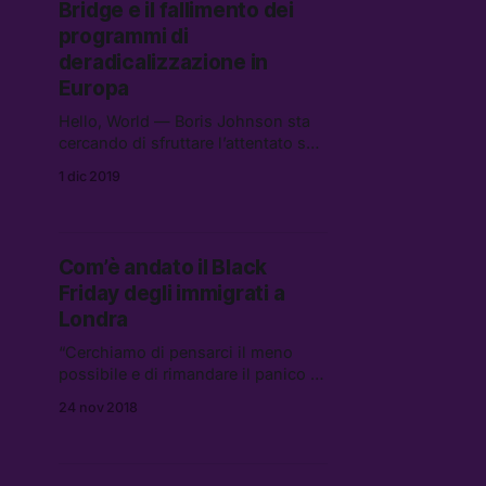
Bridge e il fallimento dei
programmi di
deradicalizzazione in
Europa
Hello, World — Boris Johnson sta
cercando di sfruttare l’attentato sul
London Bridge per fini elettorali, ma
1 dic 2019
la vicenda è molto piú complessa di
quanto voglia il Primo ministro.
Com’è andato il Black
Friday degli immigrati a
Londra
“Cerchiamo di pensarci il meno
possibile e di rimandare il panico a
dopo le feste.”
24 nov 2018