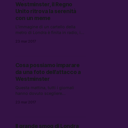
Westminster, il Regno
Unito ritrova la serenità
con un meme
L’immagine di un cartello della
metro di Londra è finita in radio, in
tv, ed è stata anche commentata da
23 mar 2017
Theresa May — ma non è vera.
Cosa possiamo imparare
da una foto dell’attacco a
Westminster
Questa mattina, tutti i giornali
hanno dovuto scegliere
un’immagine per rappresentare
23 mar 2017
l’attentato di ieri a Westminster. Ma
la scelta della fotografia non è
un’azione neutra.
Il grande smog di Londra