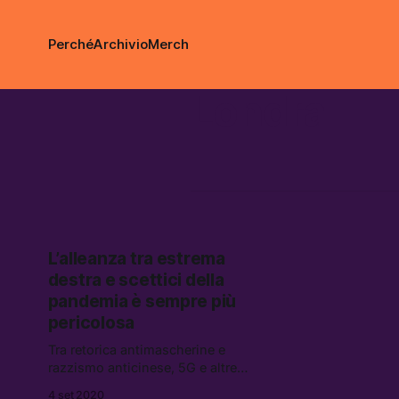
Perché
Archivio
Merch
Londra
L’alleanza tra estrema
destra e scettici della
pandemia è sempre più
pericolosa
Tra retorica antimascherine e
razzismo anticinese, 5G e altre
teorie del complotto, anche in Italia
4 set 2020