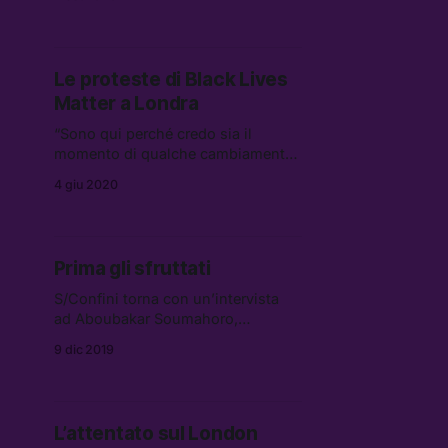
l’estrema destra domani proverà a
portare in piazza gli scettici della
pandemia — un’operazione riuscita
con successo negli Stati Uniti, in
Le proteste di Black Lives
Germania e nel Regno Unito
Matter a Londra
“Sono qui perché credo sia il
momento di qualche cambiamento
vero. Non basta che la singola
4 giu 2020
persona sia indicata come
responsabile, ci serve un vero
cambiamento istituzionale.”
Prima gli sfruttati
S/Confini torna con un’intervista
ad Aboubakar Soumahoro,
dirigente dell’Unione Sindacale di
9 dic 2019
Base. Insieme al giornalista Angelo
Boccato discutiamo
di sfruttamento, precarietà e
oppressione.
L’attentato sul London