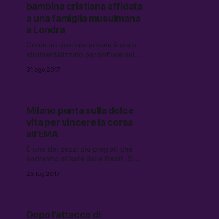
bambina cristiana affidata
a una famiglia musulmana
a Londra
Come un dramma privato è stato
strumentalizzato per soffiare sul
fuoco dell’islamofobia.
31 ago 2017
Milano punta sulla dolce
vita per vincere la corsa
all’EMA
È uno dei pezzi più pregiati che
andranno all’asta della Brexit. Si
tratta dell’EMA, l’agenzia europea
25 lug 2017
del farmaco che nel 2019
traslocherà da Londra.
Dopo l’attacco di