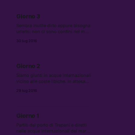
Giorno 3
Sembra inutile dirlo eppure bisogna
urlarlo: non ci sono confini nel mar
Mediterraneo.
30 lug 2016
Giorno 2
Siamo giunti in acque internazionali
vicino alle coste libiche. In attesa
della chiamata di emergenza
29 lug 2016
abbiamo potuto osservare e
partecipare attivamente alle prove
di salvataggio in mare. Percepiamo
la totale […]
Giorno 1
Partiti dal porto di Trapani e diretti
nelle acque internazionali del mar