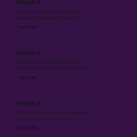
Giorno 6
Tutti qui a bordo dell’Aquarius
cercano, attraverso il proprio
lavoro, di restituire dignità e
2 ago 2016
serenità ai migranti.
Giorno 5
“Partivo verso la speranza con il
terrore di essere inghiottito dalle
acque fredde del Mediterraneo, non
1 ago 2016
avevo la benché minima sicurezza.”
Giorno 4
Abbiamo avuto modo di assistere,
nella stessa giornata, a due
salvataggi.
31 lug 2016