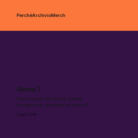
Perché
Archivio
Merch
Looking fo
Giorno 7
Siamo giunti alla fine di questa
navigazione, approdati al porto di
Taranto. Le operazioni di sbarco
3 ago 2016
sono lunghe e faticose. Per i
migranti inizia un nuovo passo del
loro viaggio alla […]