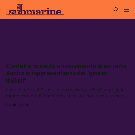
magnitudo italia
Conte ha ricevuto un movimento di estrema
destra in rappresentanza dei “giovani
italiani”
Il presidente del Consiglio ha ricevuto a Villa Pamphilj due
rappresentanti di Magnitudo Italia, un movimento romano
vicino ad ambienti neofascisti, che solo una settimana
22 giu 2020
prima parlava dei “terroristi Black Lives Matter”