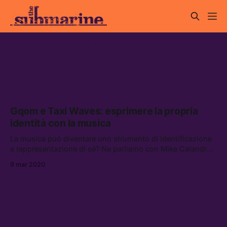
malumz kolè
Gqom e Taxi Waves: esprimere la propria
identità con la musica
La musica può diventare uno strumento di identificazione
e rappresentazione di sé? Ne parliamo con Mike Calandra
Achode, fondatore del progetto Crudo Volta, che esplora la
9 mar 2020
musica contemporanea della diaspora africana, e
Francesco Cucchi, aka Nan Kolè e Malumz Kolè,
DJ/producer e fondatore di Gqom oh