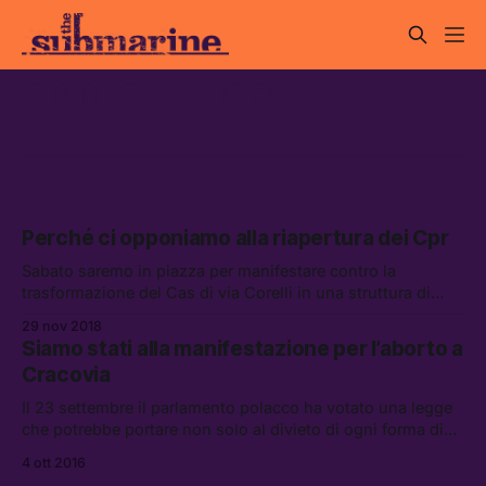
manifestazione
Perché ci opponiamo alla riapertura dei Cpr
Sabato saremo in piazza per manifestare contro la
trasformazione del Cas di via Corelli in una struttura di
detenzione amministrativa, aderendo alla campagna “Mai
29 nov 2018
più lager – NO ai CPR.”
Siamo stati alla manifestazione per l’aborto a
Cracovia
Il 23 settembre il parlamento polacco ha votato una legge
che potrebbe portare non solo al divieto di ogni forma di
interruzione di gravidanza, ma anche al bando di diversi
4 ott 2016
metodi di contraccezione e dei test prenatali.