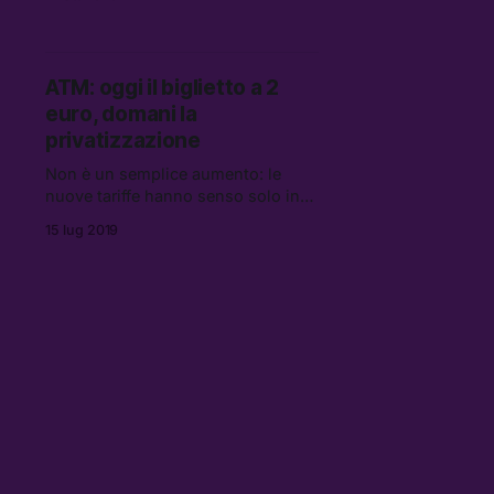
tranquillamente lavorare da casa
sono costrette a spostarsi tutti i
giorni per andare in ufficio
ATM: oggi il biglietto a 2
euro, domani la
privatizzazione
Non è un semplice aumento: le
nuove tariffe hanno senso solo in
un percorso verso la
15 lug 2019
privatizzazione dei mezzi pubblici
milanesi. Abbiamo cercato di
capirne le cause con il Comitato
ATM pubblica.