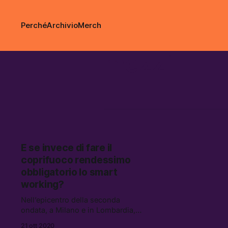
Perché
Archivio
Merch
mezzi
E se invece di fare il
coprifuoco rendessimo
obbligatorio lo smart
working?
Nell’epicentro della seconda
ondata, a Milano e in Lombardia,
migliaia di persone che potrebbero
21 ott 2020