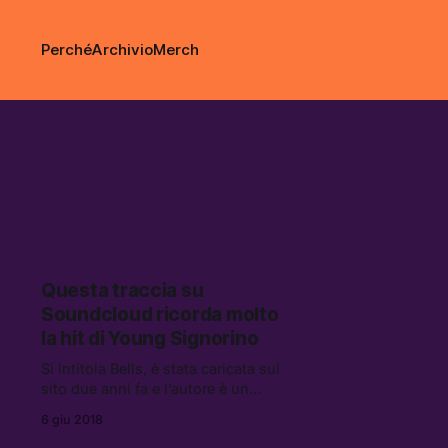
Perché
Archivio
Merch
mmh ah ah
Questa traccia su
Soundcloud ricorda molto
la hit di Young Signorino
Si intitola Bells, è stata caricata sul
sito due anni fa e l’autore è un
producer olandese, di Utrecht, di
6 giu 2018
nome Sndwvs. Nelle ultime ore sta