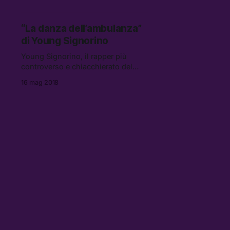
girando sui social alimentando un
piccolo dibattito tra […]
“La danza dell’ambulanza”
di Young Signorino
Young Signorino, il rapper più
controverso e chiacchierato del
momento, ha pubblicato ieri un
16 mag 2018
nuovo singolo. La danza
dell’ambulanza è un brano prodotto
da Big Fish e completa un percorso
iniziato […]