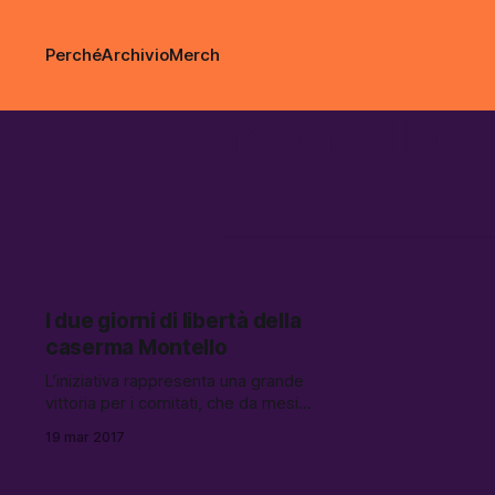
Perché
Archivio
Merch
montello
I due giorni di libertà della
caserma Montello
L’iniziativa rappresenta una grande
vittoria per i comitati, che da mesi
lamentavano la chiusura della
19 mar 2017
struttura alla cittadinanza.