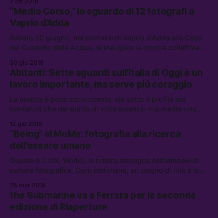
2 ott 2018
“Medio Corso,” lo sguardo di 12 fotografi a
Vaprio d’Adda
Sabato 30 giugno, nel comune di Vaprio d’Adda alla Casa
del Custode delle Acque, si inaugura la mostra collettiva
“Medio corso.”
30 giu 2018
Abitanti: Sette sguardi sull’Italia di Oggi è un
lavoro importante, ma serve piú coraggio
La mostra è poco convincente, sia sotto il profilo dei
contenuti che dal punto di vista estetico, ma merita una
visita.
12 giu 2018
“Being” al MoMa: fotografia alla ricerca
dell’essere umano
Questo è Click, World!, la nostra rassegna settimanale di
cultura fotografica. Ogni settimana, un pugno di link e le
mostre da noi consigliate.
25 mar 2018
the Submarine va a Ferrara per la seconda
edizione di Riaperture