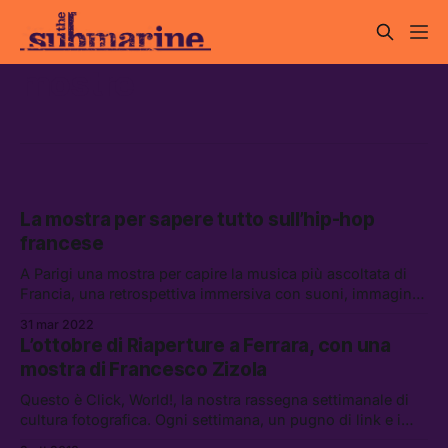
mostre
La mostra per sapere tutto sull’hip-hop
francese
A Parigi una mostra per capire la musica più ascoltata di
Francia, una retrospettiva immersiva con suoni, immagini,
testi dedicata all’“arte della strada” dagli anni ’80 ad oggi
31 mar 2022
L’ottobre di Riaperture a Ferrara, con una
mostra di Francesco Zizola
Questo è Click, World!, la nostra rassegna settimanale di
cultura fotografica. Ogni settimana, un pugno di link e i
consigli sulle mostre da visitare.