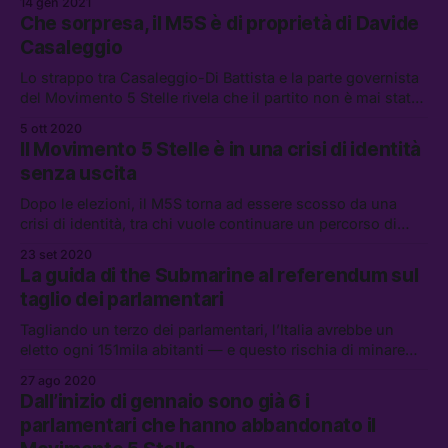
14 gen 2021
attorno al presidente del Consiglio
Che sorpresa, il M5S è di proprietà di Davide
Casaleggio
Lo strappo tra Casaleggio-Di Battista e la parte governista
del Movimento 5 Stelle rivela che il partito non è mai stato
un “movimento,” ma una struttura tecnica gestita come
5 ott 2020
un’azienda, o un club privato
Il Movimento 5 Stelle è in una crisi di identità
senza uscita
Dopo le elezioni, il M5S torna ad essere scosso da una
crisi di identità, tra chi vuole continuare un percorso di
istituzionalizzazione e chi sogna un ritorno del partito
23 set 2020
“sfascista” e contro le alleanze
La guida di the Submarine al referendum sul
taglio dei parlamentari
Tagliando un terzo dei parlamentari, l’Italia avrebbe un
eletto ogni 151mila abitanti — e questo rischia di minare
ulteriormente il senso della rappresentanza democratica.
27 ago 2020
Dall’inizio di gennaio sono già 6 i
parlamentari che hanno abbandonato il