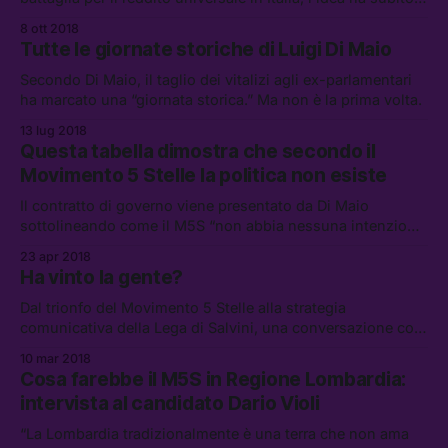
una lenta metamorfosi che l’ha reso un progetto sfocato,
8 ott 2018
quasi impossibile da inquadrare e valutare.
Tutte le giornate storiche di Luigi Di Maio
Secondo Di Maio, il taglio dei vitalizi agli ex-parlamentari
ha marcato una “giornata storica.” Ma non è la prima volta.
13 lug 2018
Questa tabella dimostra che secondo il
Movimento 5 Stelle la politica non esiste
Il contratto di governo viene presentato da Di Maio
sottolineando come il M5S “non abbia nessuna intenzione
di perdere la sua identità politica.”
23 apr 2018
Ha vinto la gente?
Dal trionfo del Movimento 5 Stelle alla strategia
comunicativa della Lega di Salvini, una conversazione con
Leonardo Bianchi.
10 mar 2018
Cosa farebbe il M5S in Regione Lombardia:
intervista al candidato Dario Violi
“La Lombardia tradizionalmente è una terra che non ama