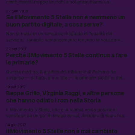
cambiamenti troppo bruschi e noi proponiamo un
cambiamento radicale e importante.”
27 gen 2018
Se il Movimento 5 Stelle non è nemmeno un
buon partito digitale, a cosa serve?
Non si tratta di un semplice disguido di “qualità del
servizio,” sanabile semplicemente tenendo le votazioni
aperte piú a lungo.
22 set 2017
Perché il Movimento 5 Stelle continua a fare
le primarie?
Questa mattina, il giudice del tribunale di Palermo ha
sospeso — di fatto, annullato — le primarie siciliane del
Movimento 5 Stelle.
19 set 2017
Beppe Grillo, Virginia Raggi, e altre persone
che hanno odiato i rom nella Storia
Il Movimento 5 Stelle, che è in marcia verso posizioni
xenofobe da un po’ di tempo ormai, decidere di tirare fuori
dal cappello la questione dei campi rom.
14 giu 2017
Il Movimento 5 Stelle non è mai cambiato