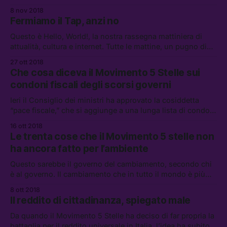
8 nov 2018
Fermiamo il Tap, anzi no
Questo è Hello, World!, la nostra rassegna mattiniera di
attualità, cultura e internet. Tutte le mattine, un pugno di
link da leggere, vedere e ascoltare.
27 ott 2018
Che cosa diceva il Movimento 5 Stelle sui
condoni fiscali degli scorsi governi
Ieri il Consiglio dei ministri ha approvato la cosiddetta
“pace fiscale,” che si aggiunge a una lunga lista di condoni
approvati in Italia, puntualmente criticati dal Movimento 5
16 ott 2018
Stelle.
Le trenta cose che il Movimento 5 stelle non
ha ancora fatto per l’ambiente
Questo sarebbe il governo del cambiamento, secondo chi
è al governo. Il cambiamento che in tutto il mondo è più
percepibile da chiunque, però, è quello climatico.
8 ott 2018
Il reddito di cittadinanza, spiegato male
Da quando il Movimento 5 Stelle ha deciso di far propria la
battaglia per il reddito universale in Italia, l’idea ha subito