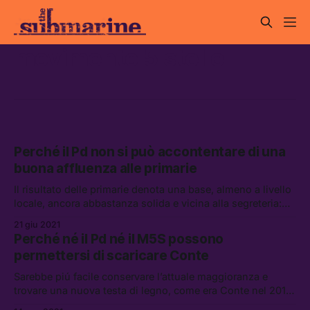
movimento 5 stelle
Perché il Pd non si può accontentare di una
buona affluenza alle primarie
Il risultato delle primarie denota una base, almeno a livello
locale, ancora abbastanza solida e vicina alla segreteria:
ma le sfide davanti al partito sono enormi, e l’alleanza con
21 giu 2021
il M5S è la meno complessa
Perché né il Pd né il M5S possono
permettersi di scaricare Conte
Sarebbe piú facile conservare l’attuale maggioranza e
trovare una nuova testa di legno, come era Conte nel 2018,
ma per ora i due partiti hanno deciso di fare quadrato