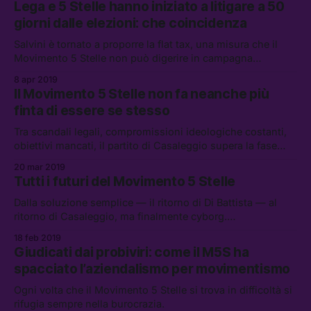
Lega e 5 Stelle hanno iniziato a litigare a 50
giorni dalle elezioni: che coincidenza
Salvini è tornato a proporre la flat tax, una misura che il
Movimento 5 Stelle non può digerire in campagna
elettorale. Ma il partito di Casaleggio può ancora
8 apr 2019
mantenere una posizione qualsiasi con credibilità?
Il Movimento 5 Stelle non fa neanche più
finta di essere se stesso
Tra scandali legali, compromissioni ideologiche costanti,
obiettivi mancati, il partito di Casaleggio supera la fase
della delusione, interiorizzando la sconfitta — o meglio,
20 mar 2019
l’essere parte della politica che disprezzavano.
Tutti i futuri del Movimento 5 Stelle
Dalla soluzione semplice — il ritorno di Di Battista — al
ritorno di Casaleggio, ma finalmente cyborg.
Investighiamo come il Movimento 5 Stelle potrebbe
18 feb 2019
cercare di evitare la propria fine.
Giudicati dai probiviri: come il M5S ha
spacciato l’aziendalismo per movimentismo
Ogni volta che il Movimento 5 Stelle si trova in difficoltà si
rifugia sempre nella burocrazia.