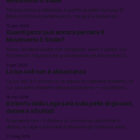
Movimento 5 Stelle
Tra espulsioni e defezioni, il partito guidato da Luigi Di
Maio continua a perdere pezzi, ma guai a parlare di
“diaspora.”
13 gen 2020
Quanti pezzi può ancora perdere il
Movimento 5 Stelle?
Verso l’estrema destra con Paragone, verso il centro con
Fioramonti: l’esplosione al rallentatore del Movimento 5
Stelle continua, mentre nessuno — certamente non Di
3 gen 2020
Maio — riesce a trovare una collocazione e una linea per il
Lo Ius soli non è abbastanza
partito.
Lo ius soli è il minimo in un paese occidentale moderno, in
cui una parte rilevante della popolazione — soprattutto
quella in età lavorativa — ha origini straniere.
18 nov 2019
Il trionfo della Lega sarà sulla pelle di giovani,
donne e sfruttati
Al governo con i 5 Stelle o in una nuova coalizione di
destra, la Lega continuerà a difendere gli interessi della
sua base di riferimento: i piú ricchi.
27 mag 2019