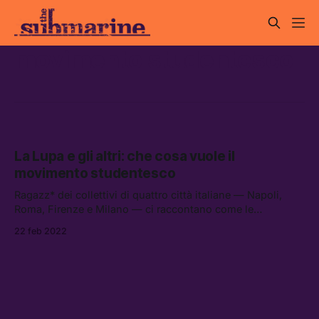
movimento studentesco
La Lupa e gli altri: che cosa vuole il
movimento studentesco
Ragazz* dei collettivi di quattro città italiane — Napoli,
Roma, Firenze e Milano — ci raccontano come le
problematiche della scuola siano molto simili in tutta Italia,
22 feb 2022
e di come servano riforme strutturali. Questa mobilitazione
durerà? La “nuova onda” verrà ascoltata?