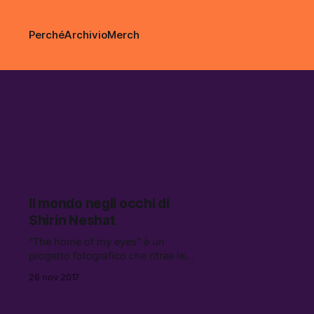
Perché
Archivio
Merch
museo corr
Il mondo negli occhi di
Shirin Neshat
“The home of my eyes” è un
progetto fotografico che ritrae le
varie etnie dell’Azerbaijan,
26 nov 2017
interrogandosi sul concetto di
identità culturale e di “casa.”