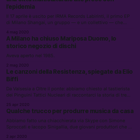
l’epidemia
Il 17 aprile è uscito per IRMA Records Labirinti, il primo EP
di Milano Shangai, un gruppo — e un collettivo — che
orbita attorno a via Paolo Sarpi, a Milano, e indossa le
4 mag 2020
mascherine da prima che diventassero indispensabili.
A Milano ha chiuso Mariposa Duomo, lo
storico negozio di dischi
Aveva aperto nel 1985.
2 mag 2020
Le canzoni della Resistenza, spiegate da Elio
Biffi
Da Valsesia a Oltre il ponte: abbiamo chiesto al tastierista
dei Pinguini Tattici Nucleari di raccontarci la storia di tre
canzoni resistenziali a lui care
25 apr 2020
Qualche trucco per produrre musica da casa
Abbiamo fatto una chiacchierata via Skype con Simone
Sproccati e Iacopo Sinigallia, due giovani produttori che ci
hanno raccontato come portano avanti il loro lavoro anche
2 apr 2020
durante la quarantena.