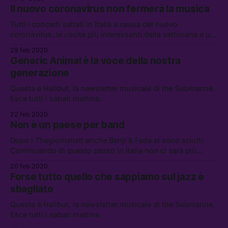
Il nuovo coronavirus non fermerà la musica
Tutti i concerti saltati in Italia a causa del nuovo
coronavirus, le uscite più interessanti della settimana e un
sacco di link utili nella terza uscita di Halibut, la nostra
29 feb 2020
newsletter musicale.
Generic Animal è la voce della nostra
generazione
Questa è Halibut, la newsletter musicale di the Submarine.
Esce tutti i sabati mattina.
22 feb 2020
Non è un paese per band
Dopo i Thegiornalisti anche Benji & Fede si sono sciolti.
Continuando di questo passo in Italia non ci sarà più
spazio per alcuna band, duo o trio. Ma è una cosa
20 feb 2020
negativa?
Forse tutto quello che sappiamo sul jazz è
sbagliato
Questa è Halibut, la newsletter musicale di the Submarine.
Esce tutti i sabati mattina.