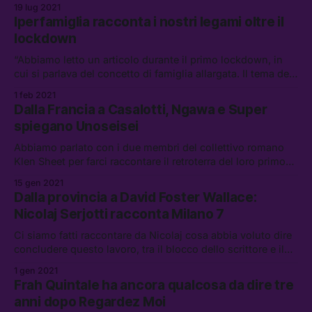
19 lug 2021
Iperfamiglia racconta i nostri legami oltre il
lockdown
“Abbiamo letto un articolo durante il primo lockdown, in
cui si parlava del concetto di famiglia allargata. Il tema dei
congiunti, di chi non aveva nessuno, eccetera. Questa
1 feb 2021
parola ci ha colpiti e abbiamo pensato che parlasse del
Dalla Francia a Casalotti, Ngawa e Super
nostro mondo.”
spiegano Unoseisei
Abbiamo parlato con i due membri del collettivo romano
Klen Sheet per farci raccontare il retroterra del loro primo
EP, tra la periferia di Roma e le “guardiedemmè”
15 gen 2021
Dalla provincia a David Foster Wallace:
Nicolaj Serjotti racconta Milano 7
Ci siamo fatti raccontare da Nicolaj cosa abbia voluto dire
concludere questo lavoro, tra il blocco dello scrittore e il
tentativo di scrivere dei testi che rimangano sempre al
1 gen 2021
passo con la propria vita
Frah Quintale ha ancora qualcosa da dire tre
anni dopo Regardez Moi