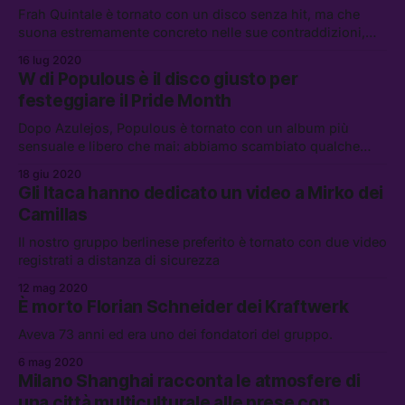
Frah Quintale è tornato con un disco senza hit, ma che
suona estremamente concreto nelle sue contraddizioni,
con un saliscendi emotivo continuo, anche all’interno
16 lug 2020
degli stessi brani.
W di Populous è il disco giusto per
festeggiare il Pride Month
Dopo Azulejos, Populous è tornato con un album più
sensuale e libero che mai: abbiamo scambiato qualche
parola con lui per capire la sua genesi e le sue influenze
18 giu 2020
Gli Itaca hanno dedicato un video a Mirko dei
Camillas
Il nostro gruppo berlinese preferito è tornato con due video
registrati a distanza di sicurezza
12 mag 2020
È morto Florian Schneider dei Kraftwerk
Aveva 73 anni ed era uno dei fondatori del gruppo.
6 mag 2020
Milano Shanghai racconta le atmosfere di
una città multiculturale alle prese con