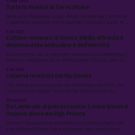
31 mar 2022
Tutta la musica di Zerocalcare
Nella serie Strappare Lungo i Bordi, Michele Rech propone
il repertorio musicale che ha segnato i suoi anni punk, ma
si apre anche alla musica che lui stesso definisce “da
3 dic 2021
boomer,” fino a trovare continuità con la storia e la musica
L’ultimo romanzo di Enrico Sibilla affronta il
di Max Pezzali
dramma della solitudine e dell’identità
L’autore torna con un secondo romanzo in cui attraversa il
territorio inesplorato tra le difficoltà dell’infanzia, della vita
adulta e della genitorialità.
2 dic 2021
L’eterna rinascita dei Nu Genea
I Nu Genea si sono imposti nel mainstream nel 2018, con
l’album Nuova Napoli. Sono tornati dopo tre anni di
silenzio con un nuovo nome e un nuovo singolo: li
20 set 2021
abbiamo intervistati e abbiamo parlato di Africa, di musica
Da Lambrate al palcoscenico: Lorem Ipsum è
napoletana e di come si fa a rimanere freschi
il nuovo disco dei Rgb Prisma
Domani i due producer porteranno il proprio progetto dal
vivo all’Arena Milano Est, a due passi dallo studio dove
hanno prodotto tre brani dall’ultimo album di Ghemon