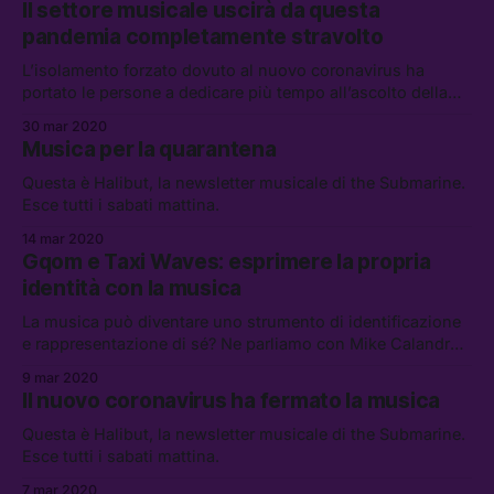
Il settore musicale uscirà da questa
pandemia completamente stravolto
L’isolamento forzato dovuto al nuovo coronavirus ha
portato le persone a dedicare più tempo all’ascolto della
musica. Ma il settore, già fragile prima dell’emergenza,
30 mar 2020
rischia di non riprendersi da una sospensione prolungata
Musica per la quarantena
delle attività.
Questa è Halibut, la newsletter musicale di the Submarine.
Esce tutti i sabati mattina.
14 mar 2020
Gqom e Taxi Waves: esprimere la propria
identità con la musica
La musica può diventare uno strumento di identificazione
e rappresentazione di sé? Ne parliamo con Mike Calandra
Achode, fondatore del progetto Crudo Volta, che esplora la
9 mar 2020
musica contemporanea della diaspora africana, e
Il nuovo coronavirus ha fermato la musica
Francesco Cucchi, aka Nan Kolè e Malumz Kolè,
DJ/producer e fondatore di Gqom oh
Questa è Halibut, la newsletter musicale di the Submarine.
Esce tutti i sabati mattina.
7 mar 2020