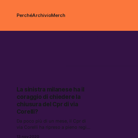
Perché
Archivio
Merch
no cpr
La sinistra milanese ha il
coraggio di chiedere la
chiusura del Cpr di via
Corelli?
Da poco più di un mese, il Cpr di
via Corelli ha ripreso a pieno regime
la funzione di carcere per persone
13 nov 2020