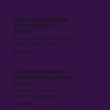
senza documenti in attesa del
rimpatrio, nonostante le proteste e
la contrarietà di una parte del
consiglio comunale
Un’altra morte all’interno
del Cpr di Gradisca
d’Isonzo
Si tratta di un cittadino albanese di
28 anni, di cui ancora non si
conosce né il nome né la causa
15 lug 2020
della morte. Dall’inizio dell’anno è
già la seconda persona a perdere la
vita nel centro di detenzione
friulano
“La morte di Vakhtang
Enukidze è un nuovo caso
Cucchi”
Hello, World — Dal 27 gennaio al 2
febbraio è stata indetta una
settimana di mobilitazione per
23 gen 2020
chiedere la chiusura di tutti i Cpr e