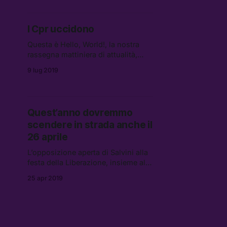
giustizia per Enukidze.
I Cpr uccidono
Questa è Hello, World!, la nostra
rassegna mattiniera di attualità,
cultura e internet. Tutte le mattine,
9 lug 2019
un pugno di link da leggere, vedere
e ascoltare.
Quest’anno dovremmo
scendere in strada anche il
26 aprile
L’opposizione aperta di Salvini alla
festa della Liberazione, insieme al
deserto lunare del centrosinistra
25 apr 2019
italiano fa ricadere sulla società
civile la responsabilità di
organizzare una resistenza a
questo governo.