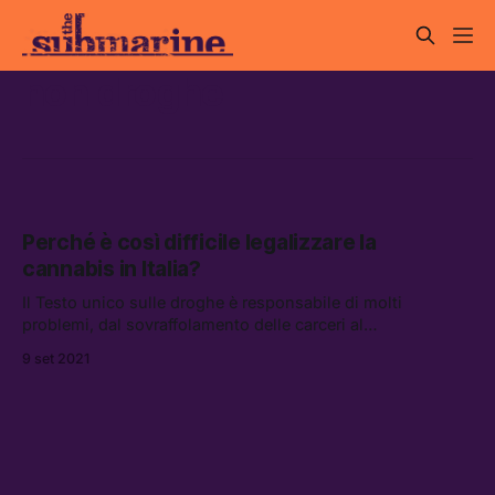
non droghe
Perché è così difficile legalizzare la
cannabis in Italia?
Il Testo unico sulle droghe è responsabile di molti
problemi, dal sovraffolamento delle carceri al
congestionamento del sistema giudiziario, ma ancora una
9 set 2021
volta l’ostruzionismo della destra rischia di bloccare un ddl
che potrebbe cambiare le cose (almeno un po’)