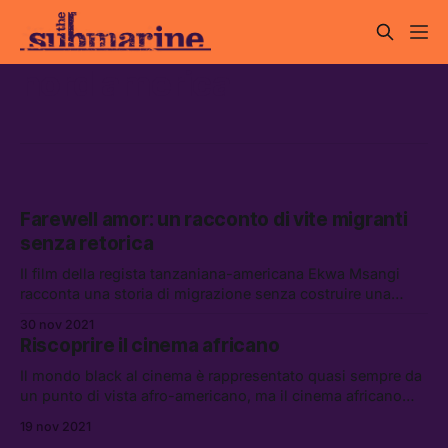
nord america
Farewell amor: un racconto di vite migranti
senza retorica
Il film della regista tanzaniana-americana Ekwa Msangi
racconta una storia di migrazione senza costruire una
narrazione sulla straordinarietà dei singoli, preferendo
30 nov 2021
concentrarsi sulla sfera emotiva dei propri personaggi.
Riscoprire il cinema africano
Il mondo black al cinema è rappresentato quasi sempre da
un punto di vista afro-americano, ma il cinema africano
nasconde pellicole attualissime che meritano di essere
19 nov 2021
riscoperte. Ve ne presentiamo alcune in collaborazione con