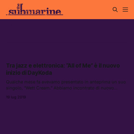
nu jazz
Tra jazz e elettronica: “All of Me” è il nuovo
inizio di DayKoda
Qualche mese fa avevamo presentato in anteprima un suo
singolo, “Wett Cream.” Abbiamo incontrato di nuovo
DayKoda nella sua casa/studio di via Tucidide, a Milano,
19 lug 2019
per parlare del suo nuovo lavoro All of Me pubblicato lo
scorso 12 luglio per Beat Machine Records.