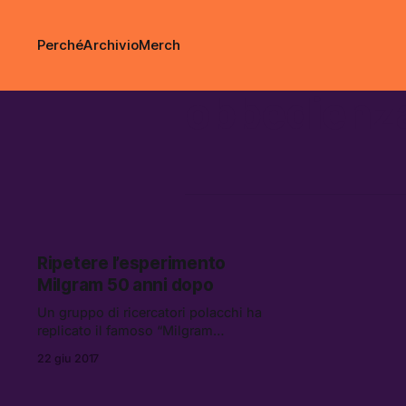
Perché
Archivio
Merch
obbedienz
Ripetere l’esperimento
Milgram 50 anni dopo
Un gruppo di ricercatori polacchi ha
replicato il famoso “Milgram
experiment” sull’obbedienza
22 giu 2017
all’autorità, ottenendo risultati simili
a quelli del ’62.