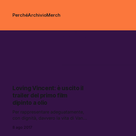
Perché
Archivio
Merch
olio
Loving Vincent: è uscito il
trailer del primo film
dipinto a olio
Per rappresentare adeguatamente,
con dignità, davvero la vita di Van
Gogh bisogna farlo con il suo
8 ago 2017
mezzo: l’olio.