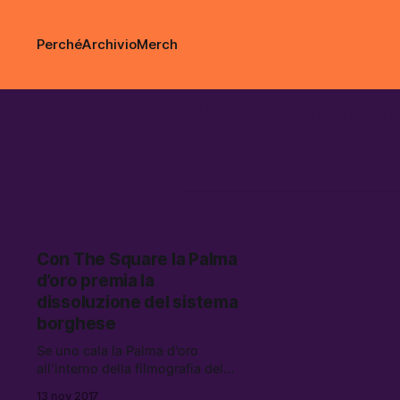
Perché
Archivio
Merch
Palma d'or
Con The Square la Palma
d’oro premia la
dissoluzione del sistema
borghese
Se uno cala la Palma d’oro
all’interno della filmografia del
regista svedese, è possibile notare
13 nov 2017