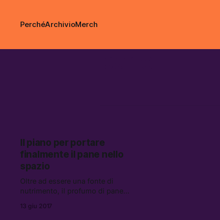
Perché
Archivio
Merch
pane
Il piano per portare
finalmente il pane nello
spazio
Oltre ad essere una fonte di
nutrimento, il profumo di pane
fresco richiama dei ricordi di
13 giu 2017
generale felicità e quindi risulta un