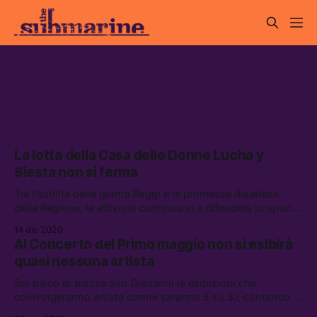
parità di genere
La lotta della Casa delle Donne Lucha y
Siesta non si ferma
Tra l’ostilità della giunta Raggi e le promesse disattese
della Regione, le attiviste continuano a difendere lo spazio
che da dodici anni offre rifugio a donne e bambini vittime
14 dic 2020
di violenza, con l’idea di trasformarlo nel primo “bene
Al Concerto del Primo maggio non si esibirà
comune transfemminista” di Roma.
quasi nessuna artista
Sul palco di piazza San Giovanni le esibizioni che
coinvolgeranno artiste donne saranno 5 su 37, contando le
esordienti. Davvero non si poteva fare di meglio?