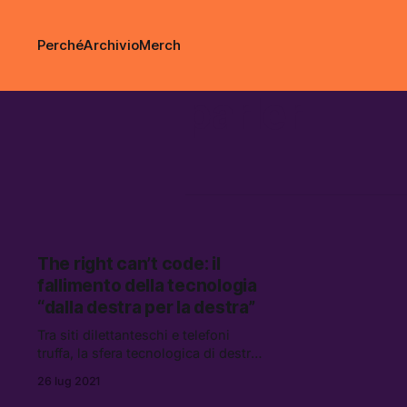
Perché
Archivio
Merch
parler
The right can’t code: il
fallimento della tecnologia
“dalla destra per la destra”
Tra siti dilettanteschi e telefoni
truffa, la sfera tecnologica di destra
è un fiasco — ma purtroppo non è
26 lug 2021
un problema: internet tende a