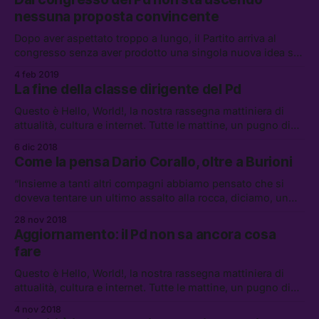
nessuna proposta convincente
Dopo aver aspettato troppo a lungo, il Partito arriva al
congresso senza aver prodotto una singola nuova idea su
cosa debba dire il centrosinistra alle europee, e oltre.
4 feb 2019
La fine della classe dirigente del Pd
Questo è Hello, World!, la nostra rassegna mattiniera di
attualità, cultura e internet. Tutte le mattine, un pugno di
link da leggere, vedere e ascoltare.
6 dic 2018
Come la pensa Dario Corallo, oltre a Burioni
“Insieme a tanti altri compagni abbiamo pensato che si
doveva tentare un ultimo assalto alla rocca, diciamo, un
tentativo disperato di salvare ciò che altri hanno distrutto.”
28 nov 2018
Aggiornamento: il Pd non sa ancora cosa
fare
Questo è Hello, World!, la nostra rassegna mattiniera di
attualità, cultura e internet. Tutte le mattine, un pugno di
link da leggere, vedere e ascoltare.
4 nov 2018