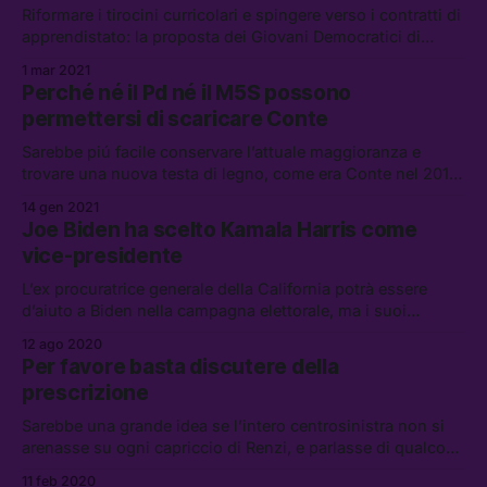
Riformare i tirocini curricolari e spingere verso i contratti di
apprendistato: la proposta dei Giovani Democratici di
Milano affronta alla radice i problemi dell’ingresso dei
1 mar 2021
giovani nel mondo del lavoro. Ma il Pd è all’ascolto?
Perché né il Pd né il M5S possono
permettersi di scaricare Conte
Sarebbe piú facile conservare l’attuale maggioranza e
trovare una nuova testa di legno, come era Conte nel 2018,
ma per ora i due partiti hanno deciso di fare quadrato
14 gen 2021
attorno al presidente del Consiglio
Joe Biden ha scelto Kamala Harris come
vice-presidente
L’ex procuratrice generale della California potrà essere
d’aiuto a Biden nella campagna elettorale, ma i suoi
precedenti la rendono malvista negli ambienti democratici
12 ago 2020
più progressisti
Per favore basta discutere della
prescrizione
Sarebbe una grande idea se l’intero centrosinistra non si
arenasse su ogni capriccio di Renzi, e parlasse di qualcosa
che riguarda le persone del mondo reale.
11 feb 2020