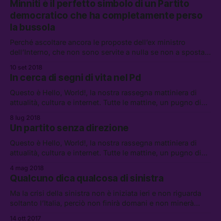
Minniti è il perfetto simbolo di un Partito
democratico che ha completamente perso
la bussola
Perché ascoltare ancora le proposte dell’ex ministro
dell’Interno, che non sono servite a nulla se non a spostare
ancora più a destra il discorso politico italiano?
10 set 2018
In cerca di segni di vita nel Pd
Questo è Hello, World!, la nostra rassegna mattiniera di
attualità, cultura e internet. Tutte le mattine, un pugno di
link da leggere, vedere e ascoltare.
8 lug 2018
Un partito senza direzione
Questo è Hello, World!, la nostra rassegna mattiniera di
attualità, cultura e internet. Tutte le mattine, un pugno di
link da leggere, vedere e ascoltare.
4 mag 2018
Qualcuno dica qualcosa di sinistra
Ma la crisi della sinistra non è iniziata ieri e non riguarda
soltanto l’Italia, perciò non finirà domani e non minerà
solamente le prossime elezioni politiche.
14 ott 2017