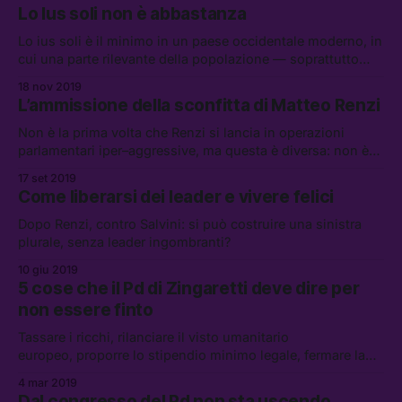
Lo Ius soli non è abbastanza
Lo ius soli è il minimo in un paese occidentale moderno, in
cui una parte rilevante della popolazione — soprattutto
quella in età lavorativa — ha origini straniere.
18 nov 2019
L’ammissione della sconfitta di Matteo Renzi
Non è la prima volta che Renzi si lancia in operazioni
parlamentari iper–aggressive, ma questa è diversa: non è
una mossa avventata per scalare il potere, ma una
17 set 2019
scommessa al ribasso, accettando di non contare più nulla
Come liberarsi dei leader e vivere felici
dentro il primo partito di centrosinistra del paese.
Dopo Renzi, contro Salvini: si può costruire una sinistra
plurale, senza leader ingombranti?
10 giu 2019
5 cose che il Pd di Zingaretti deve dire per
non essere finto
Tassare i ricchi, rilanciare il visto umanitario
europeo, proporre lo stipendio minimo legale, fermare la
secessione dei ricchi e smettere di essere un partito
4 mar 2019
sessista.
Dal congresso del Pd non sta uscendo