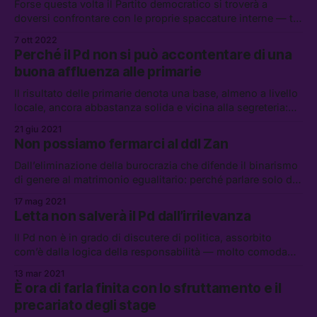
Forse questa volta il Partito democratico si troverà a
doversi confrontare con le proprie spaccature interne — tra
correnti e ideologie. Ma come sempre, il rischio più grande
7 ott 2022
è che non cambi niente
Perché il Pd non si può accontentare di una
buona affluenza alle primarie
Il risultato delle primarie denota una base, almeno a livello
locale, ancora abbastanza solida e vicina alla segreteria:
ma le sfide davanti al partito sono enormi, e l’alleanza con
21 giu 2021
il M5S è la meno complessa
Non possiamo fermarci al ddl Zan
Dall’eliminazione della burocrazia che difende il binarismo
di genere al matrimonio egualitario: perché parlare solo del
ddl Zan durante la giornata internazionale contro
17 mag 2021
l’omobitransfobia è già una sconfitta
Letta non salverà il Pd dall’irrilevanza
Il Pd non è in grado di discutere di politica, assorbito
com’è dalla logica della responsabilità — molto comoda
dato che gli permette di stare sempre al governo
13 mar 2021
È ora di farla finita con lo sfruttamento e il
precariato degli stage