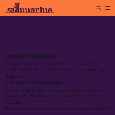
partito democratico
L’exploit di Elly Schlein
Schlein è riuscita a vincere contro ogni pronostico le
primarie del Pd. Riuscirà a riportare un po’ più a sinistra
non solo il proprio partito, ma anche il tono del dibattito
28 feb 2023
politico italiano?
Non facciamoci del male
Le primarie del Pd stanno arrivando alla fase conclusiva: il
prossimo 26 febbraio si vota nei gazebo, e lo scontro è più
aperto del previsto. Forse perché in realtà non è proprio
21 feb 2023
uno scontro frontale?
Perché non basta fare la Rifondazione del Pd