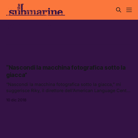
pashmak
“Nascondi la macchina fotografica sotto la
giacca”
“Nascondi la macchina fotografica sotto la giacca,” mi
suggerisce Riky, il direttore dell’American Language Center
Casablanca. È un uomo basso, con un cappello floscio e
10 dic 2018
due occhi astuti che riesci raramente a penetrare.