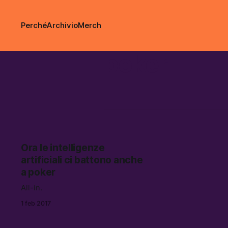
Perché
Archivio
Merch
poker
Ora le intelligenze
artificiali ci battono anche
a poker
All-in.
1 feb 2017